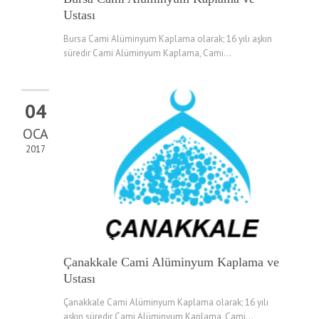
Ustası
Bursa Cami Alüminyum Kaplama olarak; 16 yılı aşkın
süredir Cami Alüminyum Kaplama, Cami...
04
OCA
2017
Çanakkale Cami Alüminyum Kaplama ve
Ustası
Çanakkale Cami Alüminyum Kaplama olarak; 16 yılı
aşkın süredir Cami Alüminyum Kaplama, Cami...