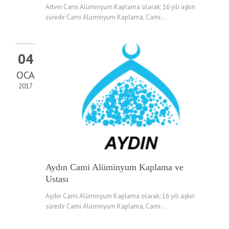
Artvin Cami Alüminyum Kaplama olarak; 16 yılı aşkın
süredir Cami Alüminyum Kaplama, Cami...
04
OCA
2017
Aydın Cami Alüminyum Kaplama ve
Ustası
Aydın Cami Alüminyum Kaplama olarak; 16 yılı aşkın
süredir Cami Alüminyum Kaplama, Cami...