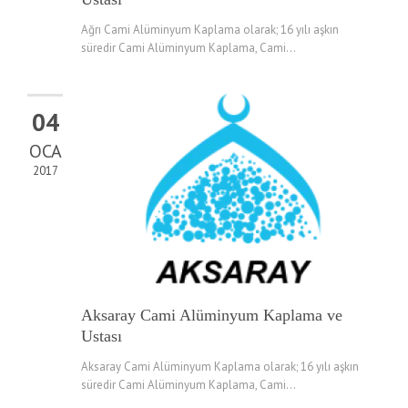
Ağrı Cami Alüminyum Kaplama olarak; 16 yılı aşkın
süredir Cami Alüminyum Kaplama, Cami...
04
OCA
2017
Aksaray Cami Alüminyum Kaplama ve
Ustası
Aksaray Cami Alüminyum Kaplama olarak; 16 yılı aşkın
süredir Cami Alüminyum Kaplama, Cami...