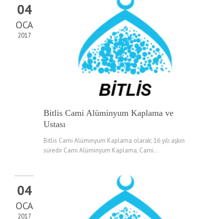
04
OCA
2017
Bitlis Cami Alüminyum Kaplama ve
Ustası
Bitlis Cami Alüminyum Kaplama olarak; 16 yılı aşkın
süredir Cami Alüminyum Kaplama, Cami...
04
OCA
2017