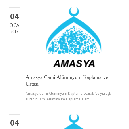
04
OCA
2017
Amasya Cami Alüminyum Kaplama ve
Ustası
Amasya Cami Alüminyum Kaplama olarak; 16 yılı aşkın
süredir Cami Alüminyum Kaplama, Cami...
04