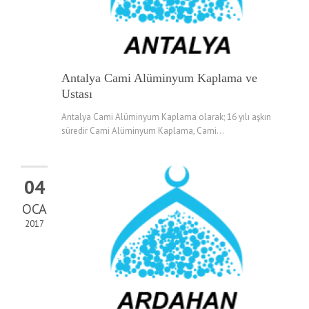
Antalya Cami Alüminyum Kaplama ve
Ustası
Antalya Cami Alüminyum Kaplama olarak; 16 yılı aşkın
süredir Cami Alüminyum Kaplama, Cami...
04
OCA
2017