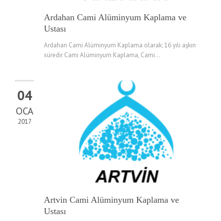
Ardahan Cami Alüminyum Kaplama ve
Ustası
Ardahan Cami Alüminyum Kaplama olarak; 16 yılı aşkın
süredir Cami Alüminyum Kaplama, Cami...
04
OCA
2017
Artvin Cami Alüminyum Kaplama ve
Ustası