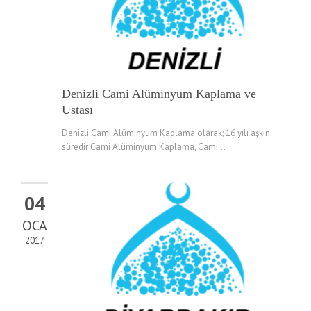
Denizli Cami Alüminyum Kaplama ve
Ustası
Denizli Cami Alüminyum Kaplama olarak; 16 yılı aşkın
süredir Cami Alüminyum Kaplama, Cami...
04
OCA
2017