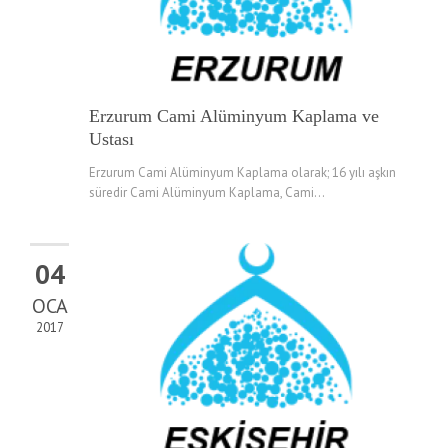
Erzurum Cami Alüminyum Kaplama ve
Ustası
Erzurum Cami Alüminyum Kaplama olarak; 16 yılı aşkın
süredir Cami Alüminyum Kaplama, Cami...
04
OCA
2017