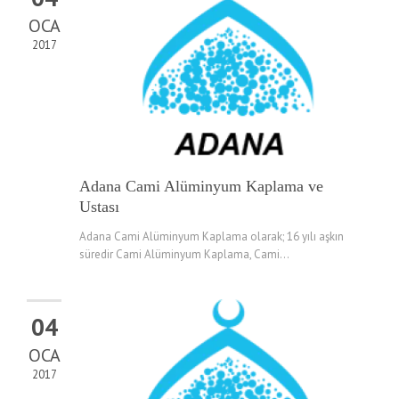
OCA
2017
Adana Cami Alüminyum Kaplama ve
Ustası
Adana Cami Alüminyum Kaplama olarak; 16 yılı aşkın
süredir Cami Alüminyum Kaplama, Cami...
04
OCA
2017