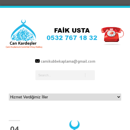
camikubbekaplama@gmail.com
04