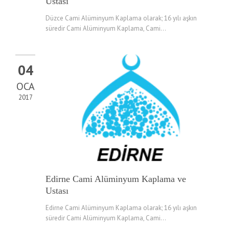
Ustası
Düzce Cami Alüminyum Kaplama olarak; 16 yılı aşkın
süredir Cami Alüminyum Kaplama, Cami...
04
OCA
2017
Edirne Cami Alüminyum Kaplama ve
Ustası
Edirne Cami Alüminyum Kaplama olarak; 16 yılı aşkın
süredir Cami Alüminyum Kaplama, Cami...