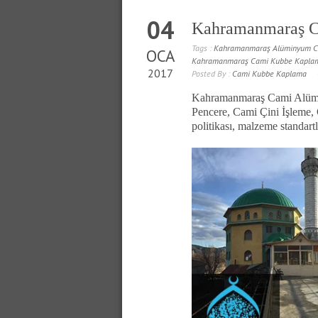
04
Kahramanmaraş C
Tags :
Kahramanmaraş Alüminyum C
OCA
Kahramanmaraş Cami Kubbe Kaplam
2017
Posted By :
Cami Kubbe Kaplama
Kahramanmaraş Cami Alümin
Pencere, Cami Çini İşleme, 
politikası, malzeme standar