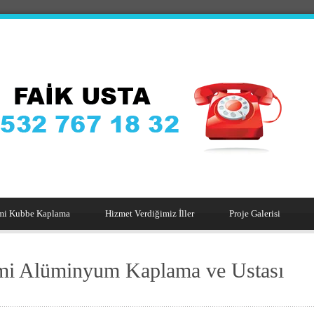
mi Kubbe Kaplama
Hizmet Verdiğimiz İller
Proje Galerisi
i Alüminyum Kaplama ve Ustası