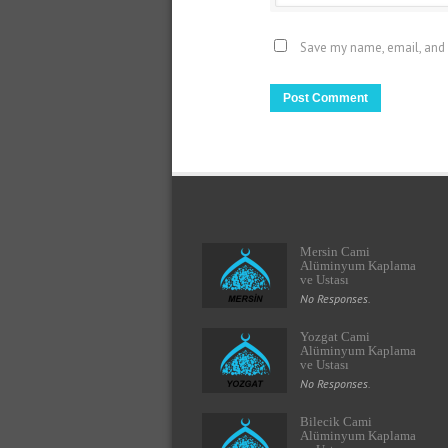
Save my name, email, and 
Mersin Cami
Alüminyum Kaplama
ve Ustası
No Responses.
Yozgat Cami
Alüminyum Kaplama
ve Ustası
No Responses.
Bilecik Cami
Alüminyum Kaplama