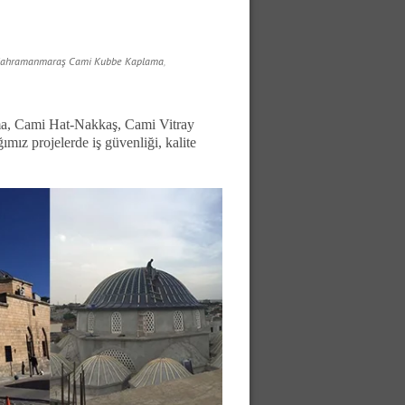
ahramanmaraş Cami Kubbe Kaplama
,
a, Cami Hat-Nakkaş, Cami Vitray
ız projelerde iş güvenliği, kalite