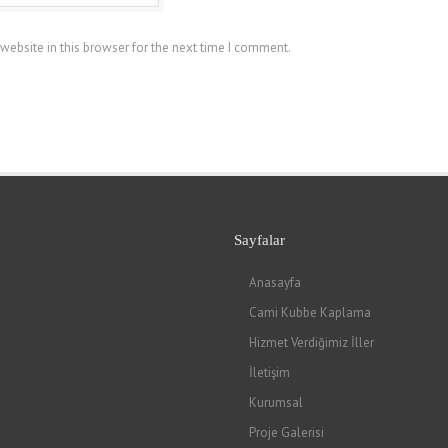
website in this browser for the next time I comment.
Sayfalar
Anasayfa
Cami Kubbe Kaplama
Hizmet Verdiğimiz İller
İletişim
Kurumsal
Proje Galerisi