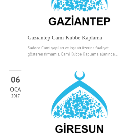
Gaziantep Cami Kubbe Kaplama
Sadece Cami yapıları ve inşaatı üzerine faaliyet
gösteren firmamız, Cami Kubbe Kaplama alanında...
06
OCA
2017