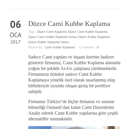
06
Düzce Cami Kubbe Kaplama
Tags :
Düzce Cami Kaplama
,
Düzce Cami Kubbe Kaplama
,
OCA
Düzce Cami Kubbe Kaplama Ustası
,
Düzce Kubbe Kaplama
,
2017
Düzce Kubbe Kaplama Ustası
Posted By :
Cami Kubbe Kaplama
Comments :
0
Sadece Cami yapıları ve inşaatı üzerine faaliyet
gösteren firmamız, Cami Kubbe Kaplama alanında
yoğun bir şekilde Ar-Ge çalışması yürütmektedir.
Firmamızın ürünleri sadece Cami Kubbe
Kaplamaya yönelik özel olarak tasarlanmış olup
birbirleriyle uyumlu oluşan geniş bir portföye
sahiptir.
Firmamız Türkiye’de hiçbir firmanın ve ustanın
bilmediği Osmanlı’dan kalan Cami Düzenlerini
Analiz ederek Cami Kubbe yapılarına göre çeşitli
alternatifler sunmaktadır.