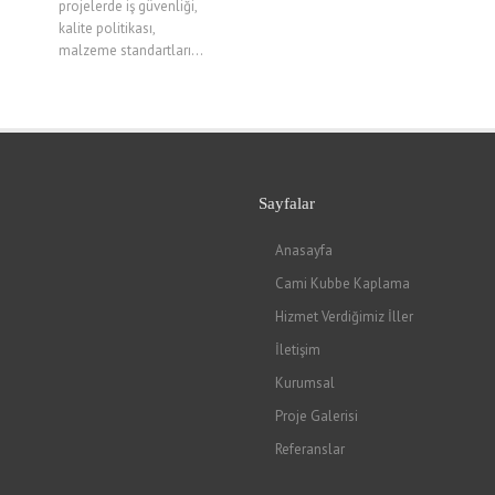
projelerde iş güvenliği,
kalite politikası,
malzeme standartları...
Sayfalar
Anasayfa
Cami Kubbe Kaplama
Hizmet Verdiğimiz İller
İletişim
Kurumsal
Proje Galerisi
Referanslar