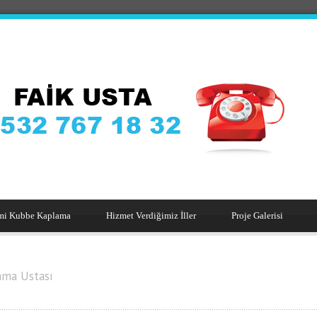
mi Kubbe Kaplama
Hizmet Verdiğimiz İller
Proje Galerisi
ama Ustası