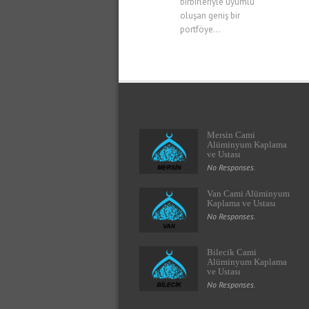
birbirleriyle uyumlu
oluşan geniş bir
portföye...
Mersin Cami
Alüminyum Kaplama
ve Ustası
No Responses.
Van Cami Alüminyum
Kaplama ve Ustası
No Responses.
Bilecik Cami
Alüminyum Kaplama
ve Ustası
No Responses.