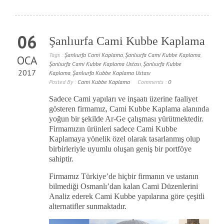
06
Şanlıurfa Cami Kubbe Kaplama
Tags :
Şanlıurfa Cami Kaplama
,
Şanlıurfa Cami Kubbe Kaplama
,
OCA
Şanlıurfa Cami Kubbe Kaplama Ustası
,
Şanlıurfa Kubbe
2017
Kaplama
,
Şanlıurfa Kubbe Kaplama Ustası
Posted By :
Cami Kubbe Kaplama
Comments :
0
Sadece Cami yapıları ve inşaatı üzerine faaliyet
gösteren firmamız, Cami Kubbe Kaplama alanında
yoğun bir şekilde Ar-Ge çalışması yürütmektedir.
Firmamızın ürünleri sadece Cami Kubbe
Kaplamaya yönelik özel olarak tasarlanmış olup
birbirleriyle uyumlu oluşan geniş bir portföye
sahiptir.
Firmamız Türkiye’de hiçbir firmanın ve ustanın
bilmediği Osmanlı’dan kalan Cami Düzenlerini
Analiz ederek Cami Kubbe yapılarına göre çeşitli
alternatifler sunmaktadır.