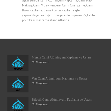
aşkın süredir Cami Alüminyum Kaplama, Cami Hat-
Nakkaş, Cami Vitray Pencere, Cami Çini İşleme, Cami
Bakır Kaplama, Cami Kurşun Kaplama işleri
yapmaktayız. Yaptığımız projelerde iş güvenliği, kalite
politikası, malzeme standartlarına...
Mersin Cami Alüminyum Kaplama ve Ustası
No Responses.
Van Cami Alüminyum Kaplama ve Ustası
No Responses.
Bilecik Cami Alüminyum Kaplama ve Ustası
No Responses.