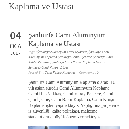
Kaplama ve Ustası
04
Şanlıurfa Cami Alüminyum
Kaplama ve Ustası
OCA
Tags :
Şanlıurfa Alüminyum Cami Giydirme
,
Şanlıurfa Cami
2017
Alüminyum Kaplama
,
Şanlıurfa Cami Giydirme
,
Şanlıurfa Cami
Kubbe Kaplama
,
Şanlıurfa Cami Kubbe Kaplama Ustası
,
Şanlıurfa Cami Kubbe Ustası
Posted By :
Cami Kubbe Kaplama
Comments :
0
Şanlıurfa Cami Alüminyum Kaplama olarak; 16
yılı aşkın süredir Cami Alüminyum Kaplama,
Cami Hat-Nakkaş, Cami Vitray Pencere, Cami
Çini İşleme, Cami Bakır Kaplama, Cami Kurşun
Kaplama işleri yapmaktayız. Yaptığımız projelerde
iş güvenliği, kalite politikası, malzeme
standartlarına büyük önem vermekteyiz.