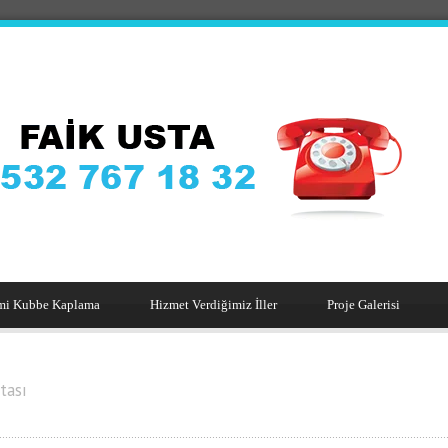
mi Kubbe Kaplama
Hizmet Verdiğimiz İller
Proje Galerisi
tası