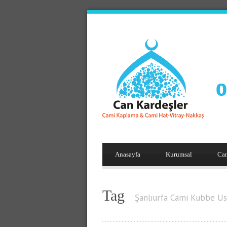
Anasayfa
Kurumsal
Ca
Tag
Şanlıurfa Cami Kubbe Us