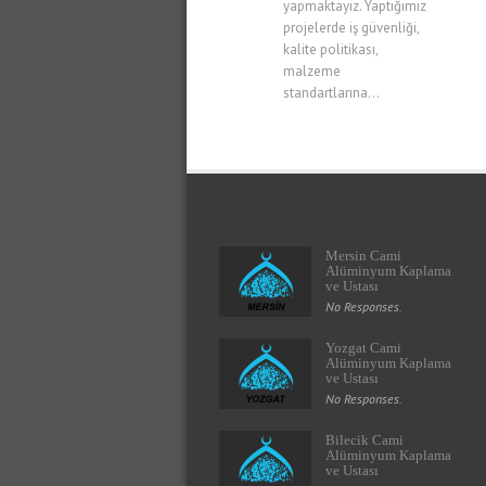
yapmaktayız. Yaptığımız
projelerde iş güvenliği,
kalite politikası,
malzeme
standartlarına...
Mersin Cami
Alüminyum Kaplama
ve Ustası
No Responses.
Yozgat Cami
Alüminyum Kaplama
ve Ustası
No Responses.
Bilecik Cami
Alüminyum Kaplama
ve Ustası