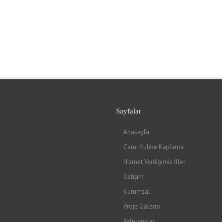
Sayfalar
Anasayfa
Cami Kubbe Kaplama
Hizmet Verdiğimiz İller
İletişim
Kurumsal
Proje Galerisi
Referanslar