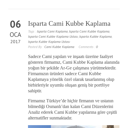
06
Isparta Cami Kubbe Kaplama
Tags :
Isparta Cami Kaplama
,
Isparta Cami Kubbe Kaplama
,
OCA
Isparta Cami Kubbe Kaplama Ustası
,
Isparta Kubbe Kaplama
,
2017
Isparta Kubbe Kaplama Ustası
Posted By :
Cami Kubbe Kaplama
Comments :
0
Sadece Cami yapıları ve inşaatı üzerine faaliyet
gösteren firmamız, Cami Kubbe Kaplama alanında
yoğun bir şekilde Ar-Ge çalışması yürütmektedir.
Firmamızın ürünleri sadece Cami Kubbe
Kaplamaya yönelik özel olarak tasarlanmış olup
birbirleriyle uyumlu oluşan geniş bir portföye
sahiptir.
Firmamız Türkiye’de hiçbir firmanın ve ustanın
bilmediği Osmanlı’dan kalan Cami Düzenlerini
Analiz ederek Cami Kubbe yapılarına göre çeşitli
alternatifler sunmaktadır.