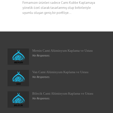
Firmamızın ürünleri sadece Cami Kubbe Kaplamaya
yönelik özel olarak tasarlanmış olup birbirleriyle
uyumlu oluşan geniş bir portföye...
Mersin Cami Alüminyum Kaplama ve Ustası
No Responses.
Van Cami Alüminyum Kaplama ve Ustası
No Responses.
Bilecik Cami Alüminyum Kaplama ve Ustası
No Responses.