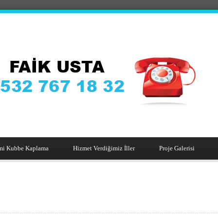
mi Kubbe Kaplama
Hizmet Verdiğimiz İller
Proje Galerisi