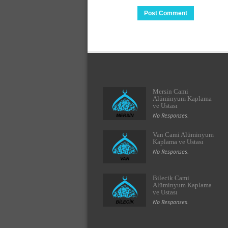
Mersin Cami
Alüminyum Kaplama
ve Ustası
No Responses.
Van Cami Alüminyum
Kaplama ve Ustası
No Responses.
Bilecik Cami
Alüminyum Kaplama
ve Ustası
No Responses.