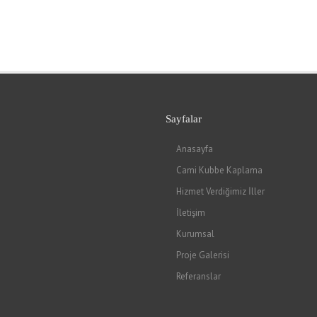
Sayfalar
Anasayfa
Cami Kubbe Kaplama
Hizmet Verdiğimiz İller
İletişim
Kurumsal
Proje Galerisi
Referanslar