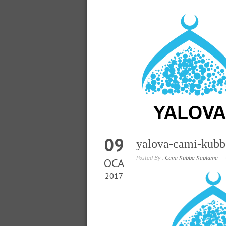
09
yalova-cami-kub
Posted By :
Cami Kubbe Kaplama
OCA
2017