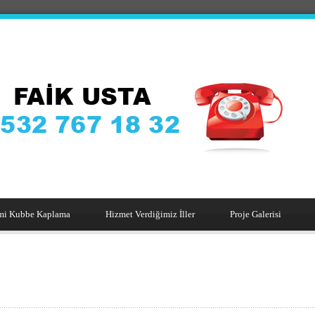
mi Kubbe Kaplama
Hizmet Verdiğimiz İller
Proje Galerisi