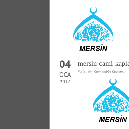
04
mersin-cami-kap
Posted By :
Cami Kubbe Kaplama
OCA
2017