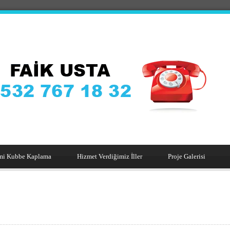
mi Kubbe Kaplama
Hizmet Verdiğimiz İller
Proje Galerisi