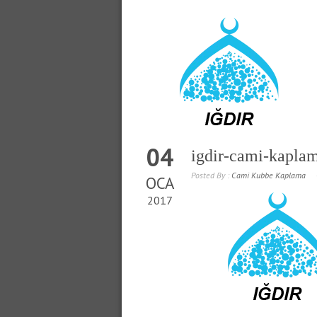
04
igdir-cami-kapla
Posted By :
Cami Kubbe Kaplama
OCA
2017