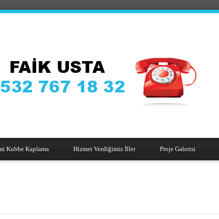
mi Kubbe Kaplama
Hizmet Verdiğimiz İller
Proje Galerisi