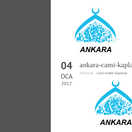
04
ankara-cami-kap
Posted By :
Cami Kubbe Kaplama
OCA
2017