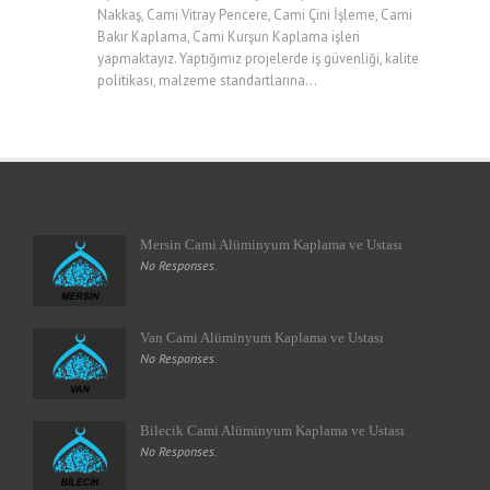
Nakkaş, Cami Vitray Pencere, Cami Çini İşleme, Cami
Bakır Kaplama, Cami Kurşun Kaplama işleri
yapmaktayız. Yaptığımız projelerde iş güvenliği, kalite
politikası, malzeme standartlarına...
Mersin Cami Alüminyum Kaplama ve Ustası
No Responses.
Van Cami Alüminyum Kaplama ve Ustası
No Responses.
Bilecik Cami Alüminyum Kaplama ve Ustası
No Responses.