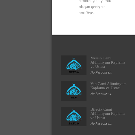
birbirleriyle uyumlu
oluşan geniş bir
portföye...
Mersin Cami
Alüminyum Kaplama
ve Ustası
No Responses.
Van Cami Alüminyum
Kaplama ve Ustası
No Responses.
Bilecik Cami
Alüminyum Kaplama
ve Ustası
No Responses.