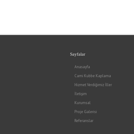
Sayfalar
Anasayfa
Cami Kubbe Kaplama
Hizmet Verdiğimiz İller
İletişim
Kurumsal
Proje Galerisi
Referanslar