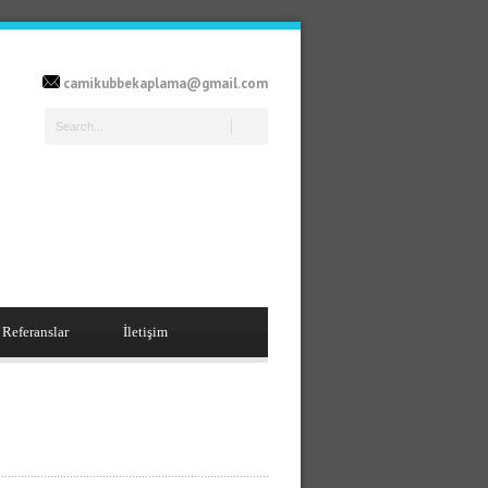
camikubbekaplama@gmail.com
Referanslar
İletişim