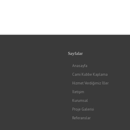
Sayfalar
Anasayfa
Cami Kubbe Kaplama
Hizmet Verdiğimiz İller
İletişim
Kurumsal
Proje Galerisi
Referanslar