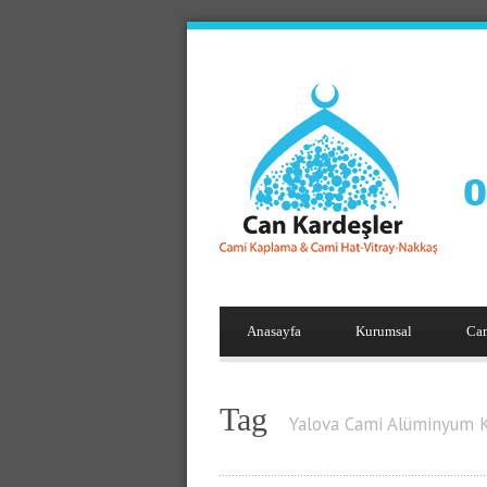
Anasayfa
Kurumsal
Ca
Tag
Yalova Cami Alüminyum 