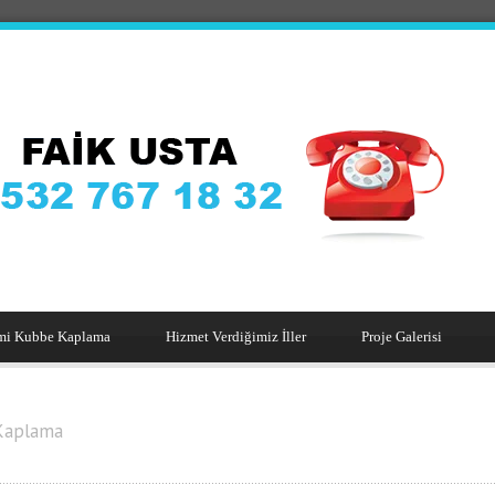
mi Kubbe Kaplama
Hizmet Verdiğimiz İller
Proje Galerisi
Kaplama