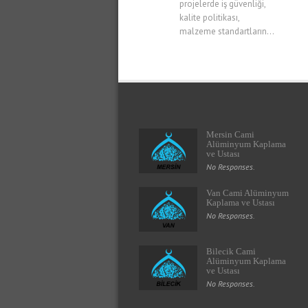
projelerde iş güvenliği,
kalite politikası,
malzeme standartların...
Mersin Cami
Alüminyum Kaplama
ve Ustası
No Responses.
Van Cami Alüminyum
Kaplama ve Ustası
No Responses.
Bilecik Cami
Alüminyum Kaplama
ve Ustası
No Responses.