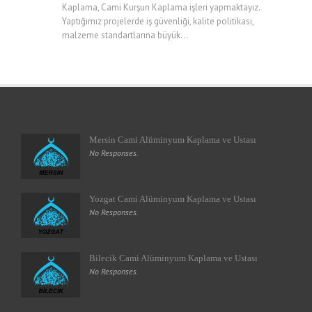
Kaplama, Cami Kurşun Kaplama işleri yapmaktayız.
Yaptığımız projelerde iş güvenliği, kalite politikası,
malzeme standartlarına büyük...
Mersin Cami Alüminyum Kaplama ve Ustası
No Responses.
Yozgat Cami Alüminyum Kaplama ve Ustası
No Responses.
Bilecik Cami Alüminyum Kaplama ve Ustası
No Responses.