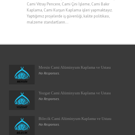
Cami Vitray Pencere, Cami Çini İşleme, Cami Bakır
Kaplama, Cami Kurşun Kaplama işleri yapmaktayız.
Yaptığımız projelerde iş güvenliği, kalite politikası,
malzeme standartların...
Mersin Cami Alüminyum Kaplama ve Ustası
No Responses.
Yozgat Cami Alüminyum Kaplama ve Ustası
No Responses.
Bilecik Cami Alüminyum Kaplama ve Ustası
No Responses.