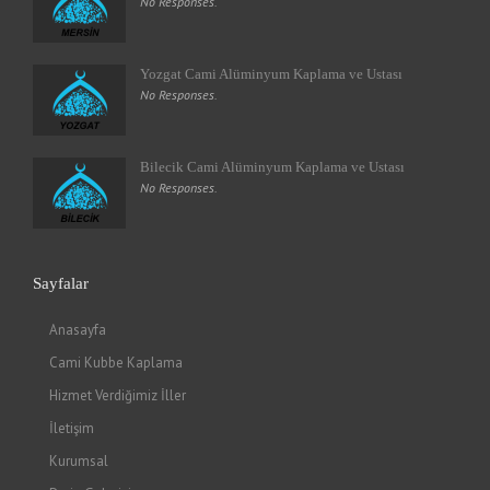
No Responses.
Yozgat Cami Alüminyum Kaplama ve Ustası
No Responses.
Bilecik Cami Alüminyum Kaplama ve Ustası
No Responses.
Sayfalar
Anasayfa
Cami Kubbe Kaplama
Hizmet Verdiğimiz İller
İletişim
Kurumsal