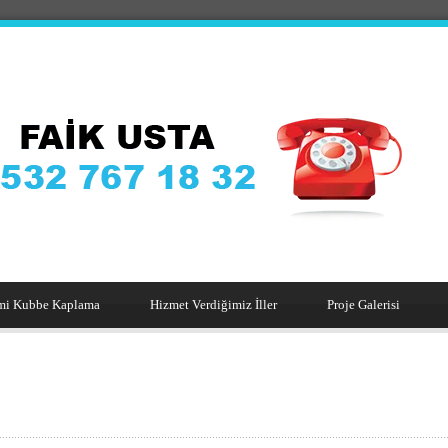
mi Kubbe Kaplama
Hizmet Verdiğimiz İller
Proje Galerisi