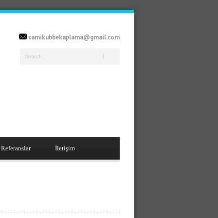
camikubbekaplama@gmail.com
Referanslar
İletişim