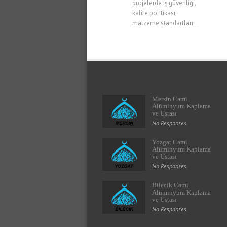
projelerde iş güvenliği,
kalite politikası,
malzeme standartları...
Mersin Cami
Alüminyum Kaplama
ve Ustası
No Responses.
Yozgat Cami
Alüminyum Kaplama
ve Ustası
No Responses.
Bilecik Cami
Alüminyum Kaplama
ve Ustası
No Responses.