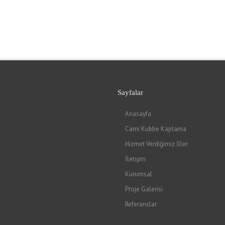
Sayfalar
Anasayfa
Cami Kubbe Kaplama
Hizmet Verdiğimiz İller
İletişim
Kurumsal
Proje Galerisi
Referanslar