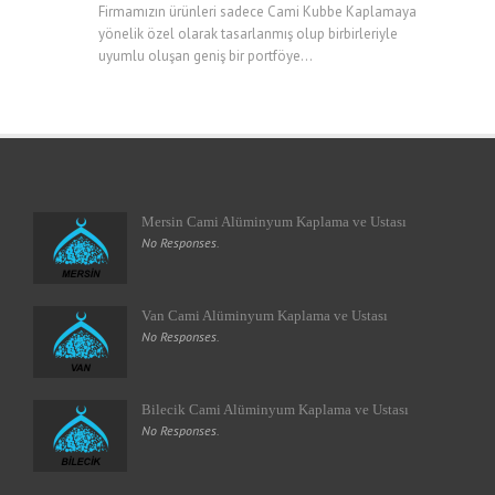
Firmamızın ürünleri sadece Cami Kubbe Kaplamaya
yönelik özel olarak tasarlanmış olup birbirleriyle
uyumlu oluşan geniş bir portföye...
Mersin Cami Alüminyum Kaplama ve Ustası
No Responses.
Van Cami Alüminyum Kaplama ve Ustası
No Responses.
Bilecik Cami Alüminyum Kaplama ve Ustası
No Responses.