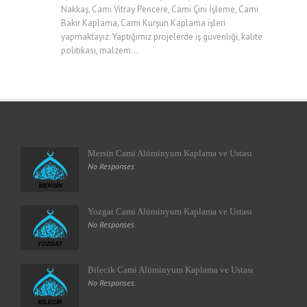
Nakkaş, Cami Vitray Pencere, Cami Çini İşleme, Cami
Bakır Kaplama, Cami Kurşun Kaplama işleri
yapmaktayız. Yaptığımız projelerde iş güvenliği, kalite
politikası, malzem...
Mersin Cami Alüminyum Kaplama ve Ustası
No Responses.
Yozgat Cami Alüminyum Kaplama ve Ustası
No Responses.
Bilecik Cami Alüminyum Kaplama ve Ustası
No Responses.