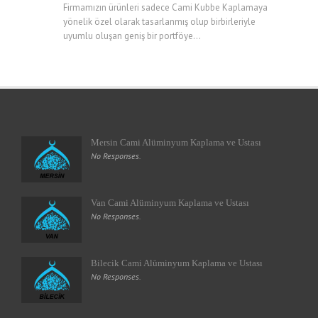
Firmamızın ürünleri sadece Cami Kubbe Kaplamaya
yönelik özel olarak tasarlanmış olup birbirleriyle
uyumlu oluşan geniş bir portföye...
Mersin Cami Alüminyum Kaplama ve Ustası
No Responses.
Van Cami Alüminyum Kaplama ve Ustası
No Responses.
Bilecik Cami Alüminyum Kaplama ve Ustası
No Responses.