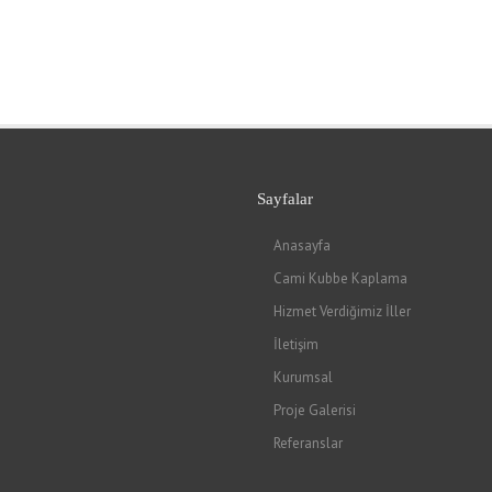
Sayfalar
Anasayfa
Cami Kubbe Kaplama
Hizmet Verdiğimiz İller
İletişim
Kurumsal
Proje Galerisi
Referanslar