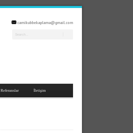
camikubbekaplama@gmail.com
Referanslar
İletişim