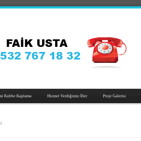
mi Kubbe Kaplama
Hizmet Verdiğimiz İller
Proje Galerisi
a