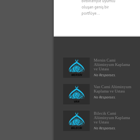
birbirleriyle uyumlu
oluşan geniş bir
portföye...
Mersin Cami
Alüminyum Kaplama
ve Ustası
No Responses.
Van Cami Alüminyum
Kaplama ve Ustası
No Responses.
Bilecik Cami
Alüminyum Kaplama
ve Ustası
No Responses.