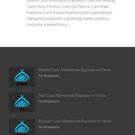
süredir Cami Alüminyum Kaplama, Cami Hat-Nakkaş,
Cami Vitray Pencere, Cami Çini İşleme, Cami Bakır
Kaplama, Cami Kurşun Kaplama işleri yapmaktayız.
Yaptığımız projelerde iş güvenliği, kalite politikası,
malzeme standartlarına...
Mersin Cami Alüminyum Kaplama ve Ustası
No Responses.
Van Cami Alüminyum Kaplama ve Ustası
No Responses.
Bilecik Cami Alüminyum Kaplama ve Ustası
No Responses.