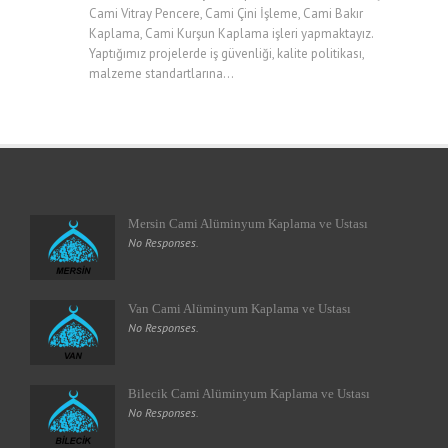
Cami Vitray Pencere, Cami Çini İşleme, Cami Bakır
Kaplama, Cami Kurşun Kaplama işleri yapmaktayız.
Yaptığımız projelerde iş güvenliği, kalite politikası,
malzeme standartlarına...
Mersin Cami Alüminyum Kaplama ve Ustası
No Responses.
Van Cami Alüminyum Kaplama ve Ustası
No Responses.
Bilecik Cami Alüminyum Kaplama ve Ustası
No Responses.