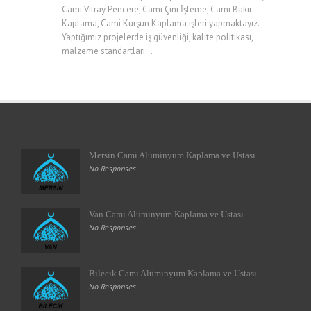
Cami Vitray Pencere, Cami Çini İşleme, Cami Bakır
Kaplama, Cami Kurşun Kaplama işleri yapmaktayız.
Yaptığımız projelerde iş güvenliği, kalite politikası,
malzeme standartları...
Mersin Cami Alüminyum Kaplama ve Ustası
No Responses.
Van Cami Alüminyum Kaplama ve Ustası
No Responses.
Bilecik Cami Alüminyum Kaplama ve Ustası
No Responses.