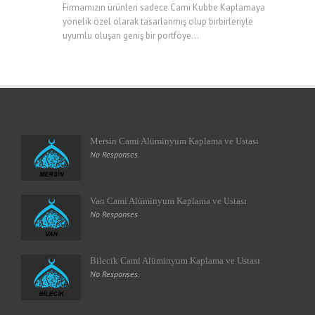
Firmamızın ürünleri sadece Cami Kubbe Kaplamaya
yönelik özel olarak tasarlanmış olup birbirleriyle
uyumlu oluşan geniş bir portföye...
Mersin Cami Alüminyum Kaplama ve Ustası
No Responses.
Van Cami Alüminyum Kaplama ve Ustası
No Responses.
Bilecik Cami Alüminyum Kaplama ve Ustası
No Responses.