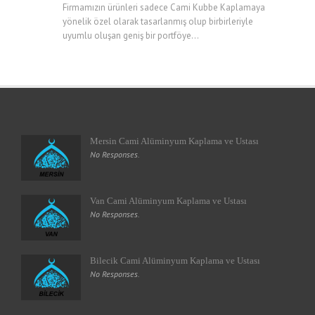
Firmamızın ürünleri sadece Cami Kubbe Kaplamaya
yönelik özel olarak tasarlanmış olup birbirleriyle
uyumlu oluşan geniş bir portföye...
Mersin Cami Alüminyum Kaplama ve Ustası
No Responses.
Van Cami Alüminyum Kaplama ve Ustası
No Responses.
Bilecik Cami Alüminyum Kaplama ve Ustası
No Responses.