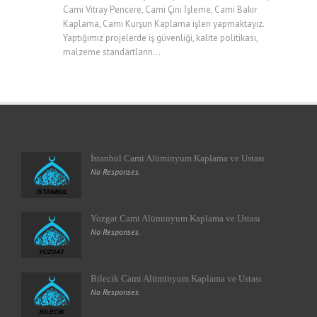
Cami Vitray Pencere, Cami Çini İşleme, Cami Bakır
Kaplama, Cami Kurşun Kaplama işleri yapmaktayız.
Yaptığımız projelerde iş güvenliği, kalite politikası,
malzeme standartların...
İstanbul Cami Alüminyum Kaplama ve Ustası
No Responses.
Yozgat Cami Alüminyum Kaplama ve Ustası
No Responses.
Bilecik Cami Alüminyum Kaplama ve Ustası
No Responses.