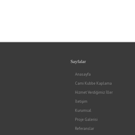
Sayfalar
Anasayfa
Cami Kubbe Kaplama
Hizmet Verdiğimiz İller
İletişim
Kurumsal
Proje Galerisi
Referanslar