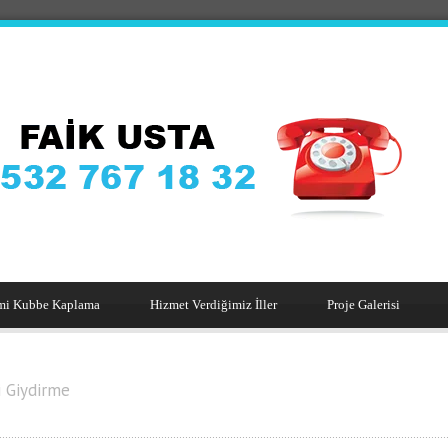
mi Kubbe Kaplama
Hizmet Verdiğimiz İller
Proje Galerisi
 Giydirme