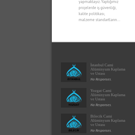
yapmaktayız. Yaptığımız
projelerde iş güvenliği,
kalite politikası,
malzeme standartların...
İstanbul Cami
Alüminyum Kaplama
ve Ustası
No Responses.
Yozgat Cami
Alüminyum Kaplama
ve Ustası
No Responses.
Bilecik Cami
Alüminyum Kaplama
ve Ustası
No Responses.