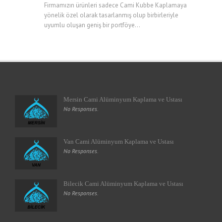
Firmamızın ürünleri sadece Cami Kubbe Kaplamaya
yönelik özel olarak tasarlanmış olup birbirleriyle
uyumlu oluşan geniş bir portföye...
Mersin Cami Alüminyum Kaplama ve Ustası
No Responses.
Van Cami Alüminyum Kaplama ve Ustası
No Responses.
Bilecik Cami Alüminyum Kaplama ve Ustası
No Responses.