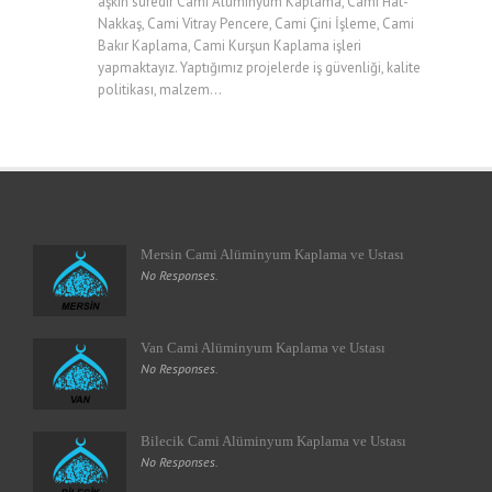
aşkın süredir Cami Alüminyum Kaplama, Cami Hat-
Nakkaş, Cami Vitray Pencere, Cami Çini İşleme, Cami
Bakır Kaplama, Cami Kurşun Kaplama işleri
yapmaktayız. Yaptığımız projelerde iş güvenliği, kalite
politikası, malzem...
Mersin Cami Alüminyum Kaplama ve Ustası
No Responses.
Van Cami Alüminyum Kaplama ve Ustası
No Responses.
Bilecik Cami Alüminyum Kaplama ve Ustası
No Responses.