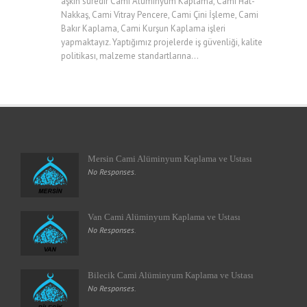
aşkın süredir Cami Alüminyum Kaplama, Cami Hat-
Nakkaş, Cami Vitray Pencere, Cami Çini İşleme, Cami
Bakır Kaplama, Cami Kurşun Kaplama işleri
yapmaktayız. Yaptığımız projelerde iş güvenliği, kalite
politikası, malzeme standartlarına...
Mersin Cami Alüminyum Kaplama ve Ustası
No Responses.
Van Cami Alüminyum Kaplama ve Ustası
No Responses.
Bilecik Cami Alüminyum Kaplama ve Ustası
No Responses.