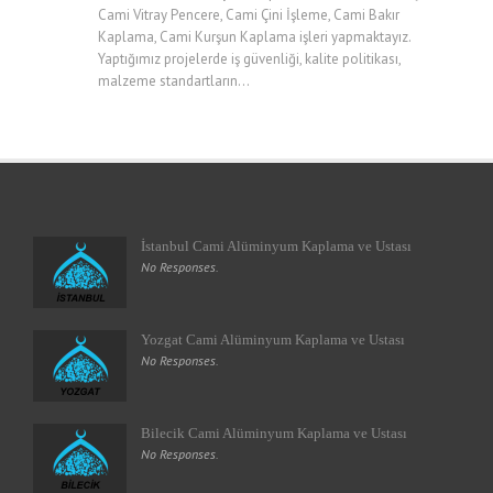
Cami Vitray Pencere, Cami Çini İşleme, Cami Bakır
Kaplama, Cami Kurşun Kaplama işleri yapmaktayız.
Yaptığımız projelerde iş güvenliği, kalite politikası,
malzeme standartların...
İstanbul Cami Alüminyum Kaplama ve Ustası
No Responses.
Yozgat Cami Alüminyum Kaplama ve Ustası
No Responses.
Bilecik Cami Alüminyum Kaplama ve Ustası
No Responses.