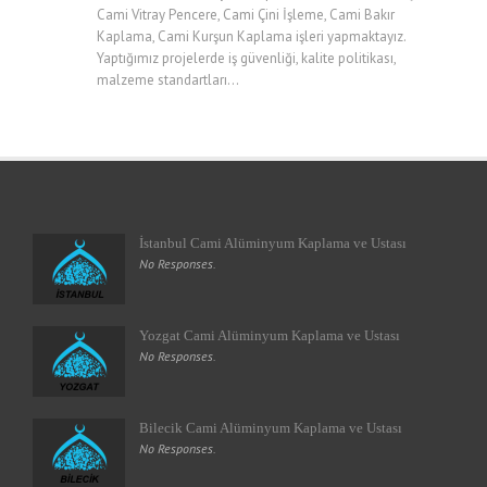
Cami Vitray Pencere, Cami Çini İşleme, Cami Bakır
Kaplama, Cami Kurşun Kaplama işleri yapmaktayız.
Yaptığımız projelerde iş güvenliği, kalite politikası,
malzeme standartları...
İstanbul Cami Alüminyum Kaplama ve Ustası
No Responses.
Yozgat Cami Alüminyum Kaplama ve Ustası
No Responses.
Bilecik Cami Alüminyum Kaplama ve Ustası
No Responses.