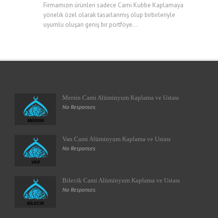
Firmamızın ürünleri sadece Cami Kubbe Kaplamaya
yönelik özel olarak tasarlanmış olup birbirleriyle
uyumlu oluşan geniş bir portföye...
Mersin Cami Alüminyum Kaplama ve Ustası
No Responses.
Van Cami Alüminyum Kaplama ve Ustası
No Responses.
Bilecik Cami Alüminyum Kaplama ve Ustası
No Responses.