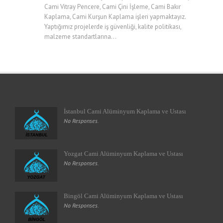
Cami Vitray Pencere, Cami Çini İşleme, Cami Bakır
Kaplama, Cami Kurşun Kaplama işleri yapmaktayız.
Yaptığımız projelerde iş güvenliği, kalite politikası,
malzeme standartlarına...
İstanbul Cami Alüminyum Kaplama ve Ustası
No Responses.
Yozgat Cami Alüminyum Kaplama ve Ustası
No Responses.
Bingöl Cami Alüminyum Kaplama ve Ustası
No Responses.