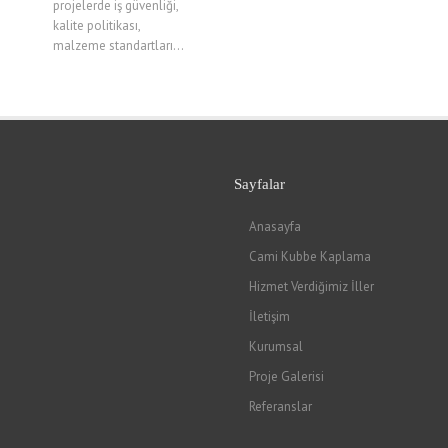
projelerde iş güvenliği,
kalite politikası,
malzeme standartları...
Sayfalar
Anasayfa
Cami Kubbe Kaplama
Hizmet Verdiğimiz İller
İletişim
Kurumsal
Proje Galerisi
Referanslar