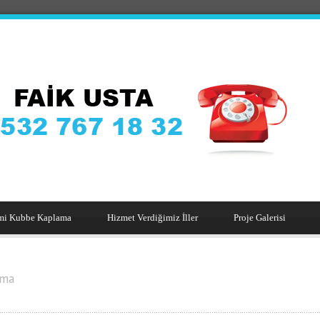
mi Kubbe Kaplama
Hizmet Verdiğimiz İller
Proje Galerisi
ama