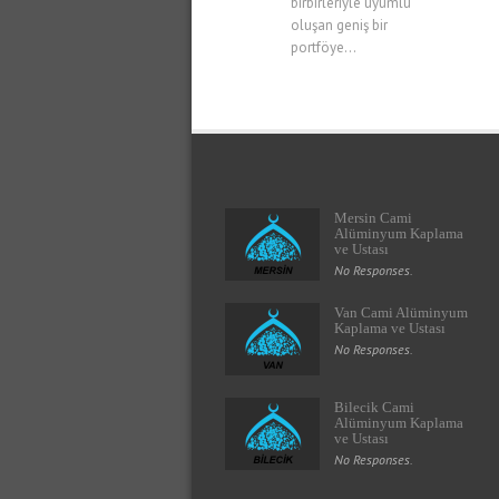
birbirleriyle uyumlu
oluşan geniş bir
portföye...
Mersin Cami
Alüminyum Kaplama
ve Ustası
No Responses.
Van Cami Alüminyum
Kaplama ve Ustası
No Responses.
Bilecik Cami
Alüminyum Kaplama
ve Ustası
No Responses.