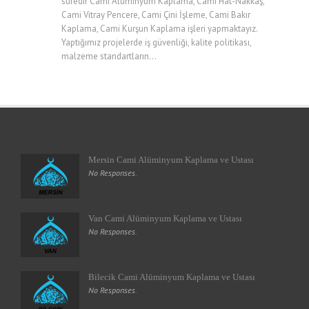
süredir Cami Alüminyum Kaplama, Cami Hat-Nakkaş,
Cami Vitray Pencere, Cami Çini İşleme, Cami Bakır
Kaplama, Cami Kurşun Kaplama işleri yapmaktayız.
Yaptığımız projelerde iş güvenliği, kalite politikası,
malzeme standartların...
Mersin Cami Alüminyum Kaplama ve Ustası
No Responses.
Van Cami Alüminyum Kaplama ve Ustası
No Responses.
Bilecik Cami Alüminyum Kaplama ve Ustası
No Responses.