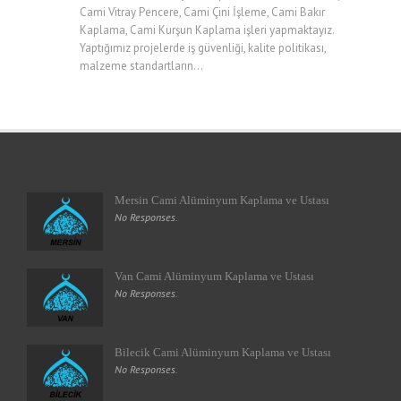
Cami Vitray Pencere, Cami Çini İşleme, Cami Bakır
Kaplama, Cami Kurşun Kaplama işleri yapmaktayız.
Yaptığımız projelerde iş güvenliği, kalite politikası,
malzeme standartların...
Mersin Cami Alüminyum Kaplama ve Ustası
No Responses.
Van Cami Alüminyum Kaplama ve Ustası
No Responses.
Bilecik Cami Alüminyum Kaplama ve Ustası
No Responses.