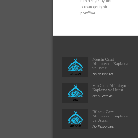
birbirleriyle uyumlu
oluşan geniş bir
portföye...
Mersin Cami
Alüminyum Kaplama
ve Ustası
No Responses.
Van Cami Alüminyum
Kaplama ve Ustası
No Responses.
Bilecik Cami
Alüminyum Kaplama
ve Ustası
No Responses.