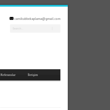
camikubbekaplama@gmail.com
Referanslar
İletişim