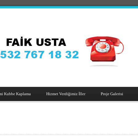
mi Kubbe Kaplama
Hizmet Verdiğimiz İller
Proje Galerisi