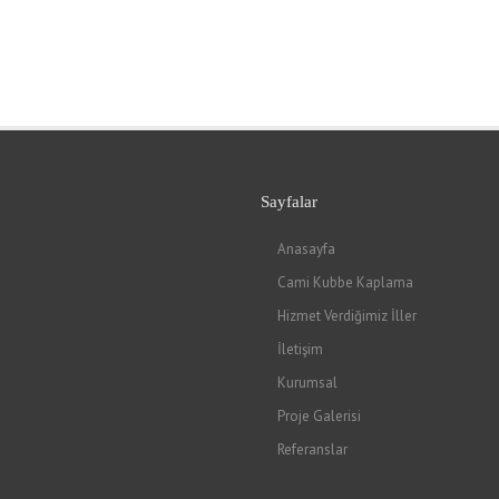
Sayfalar
Anasayfa
Cami Kubbe Kaplama
Hizmet Verdiğimiz İller
İletişim
Kurumsal
Proje Galerisi
Referanslar