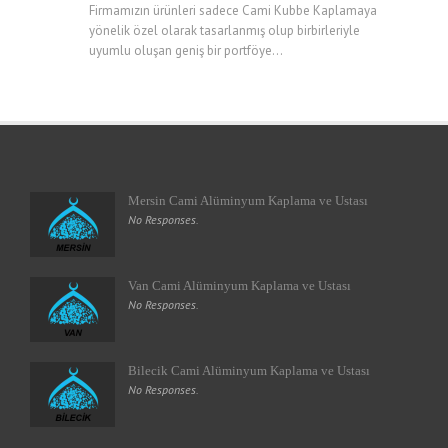
Firmamızın ürünleri sadece Cami Kubbe Kaplamaya
yönelik özel olarak tasarlanmış olup birbirleriyle
uyumlu oluşan geniş bir portföye...
Mersin Cami Alüminyum Kaplama ve Ustası
No Responses.
Van Cami Alüminyum Kaplama ve Ustası
No Responses.
Bilecik Cami Alüminyum Kaplama ve Ustası
No Responses.